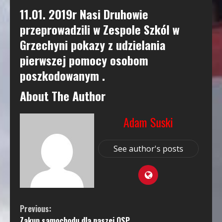
11.01. 2019r Nasi Druhowie
przeprowadzili w Zespole Szkól w
Grzechyni pokazy z udzielania
pierwszej pomocy osobom
poszkodowanym .
About The Author
Adam Suski
See author's posts
Continue
Previous:
Zakup samochodu dla naszej OSP