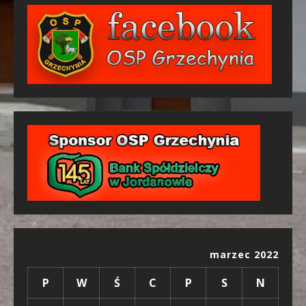
marzec 2022
P
W
Ś
C
P
S
N