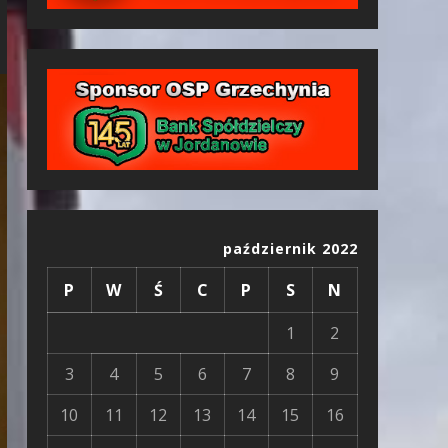
październik 2022
P
W
Ś
C
P
S
N
1
2
3
4
5
6
7
8
9
10
11
12
13
14
15
16