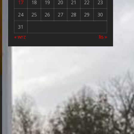
17
18
19
20
21
22
23
24
25
26
27
28
29
30
31
« wrz
lis »