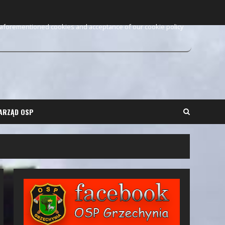
e aforementioned cookies and acceptance of our cookie policy
ARZĄD OSP