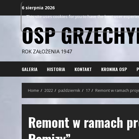
Skip
6 sierpnia 2026
to
This site uses cookies for you to have the best user experi
content
OSP GRZECHY
ROK ZAŁOŻENIA 1947
GALERIA
HISTORIA
KONTAKT
KRONIKA OSP
P
Home
2022
październik
17
Remont w ramach proje
Remont w ramach pro
Remizy”