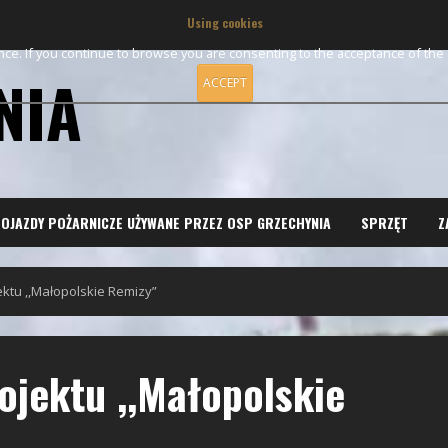
Using cookies
ence. If you continue to browse you are consenting to the acceptance of th
NIA
ACCEPT
OJAZDY POŻARNICZE UŻYWANE PRZEZ OSP GRZECHYNIA
SPRZĘT
Z
ktu ,,Małopolskie Remizy”
jektu ,,Małopolskie