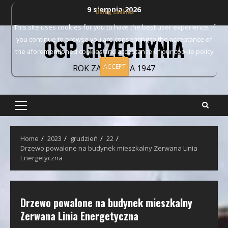
Skip
9 sierpnia 2026
Using cookies
to
This site uses cookies for you to have the best user experience. If
content
OSP GRZECHYNIA
you continue to browse you are consenting to the acceptance of
the aforementioned cookies and acceptance of our cookie policy
ACCEPT
ROK ZAŁOŻENIA 1947
Primary
Menu
Home
2023
grudzień
22
Drzewo powalone na budynek mieszkalny Zerwana Linia
Energetyczna
Drzewo powalone na budynek mieszkalny
Zerwana Linia Energetyczna