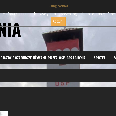
Using cookies
ence. If you continue to browse you are consenting to the acceptance of th
NIA
ACCEPT
OJAZDY POŻARNICZE UŻYWANE PRZEZ OSP GRZECHYNIA
SPRZĘT
Z