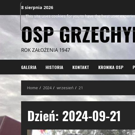
Skip
8 sierpnia 2026
to
This site uses cookies for you to have the best user experi
content
OSP GRZECHY
ROK ZAŁOŻENIA 1947
GALERIA
HISTORIA
KONTAKT
KRONIKA OSP
P
Home
2024
wrzesień
21
Dzień:
2024-09-21