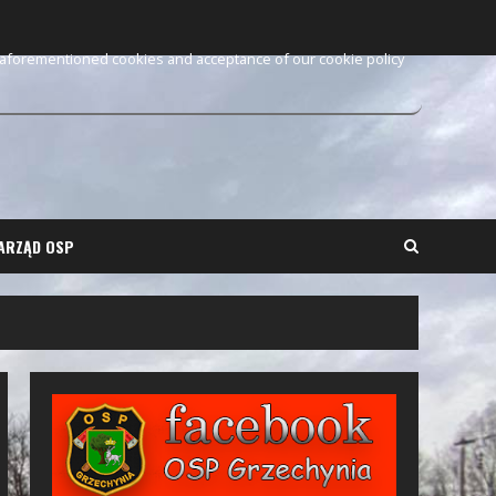
e aforementioned cookies and acceptance of our cookie policy
ARZĄD OSP