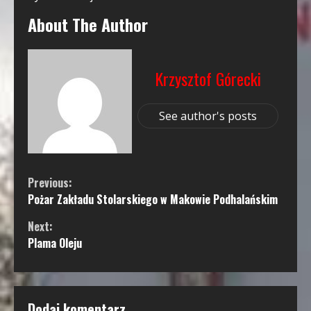
About The Author
Krzysztof Górecki
See author's posts
Continue
Previous:
Pożar Zakładu Stolarskiego w Makowie Podhalańskim
Reading
Next:
Plama Oleju
Dodaj komentarz