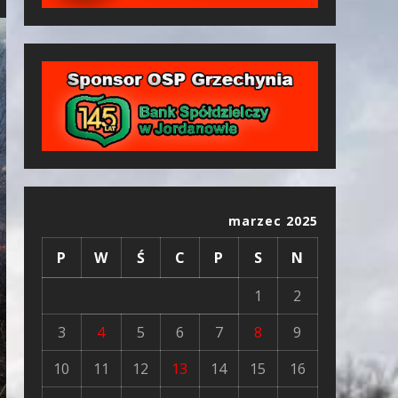
marzec 2025
P
W
Ś
C
P
S
N
1
2
3
4
5
6
7
8
9
10
11
12
13
14
15
16