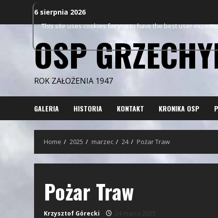
Skip
6 sierpnia 2026
to
This site uses cookies for you to have the best user experi
content
OSP GRZECHY
ROK ZAŁOŻENIA 1947
GALERIA
HISTORIA
KONTAKT
KRONIKA OSP
P
Home
2025
marzec
24
Pożar Traw
Pożar Traw
Krzysztof Górecki
24 marca 2025