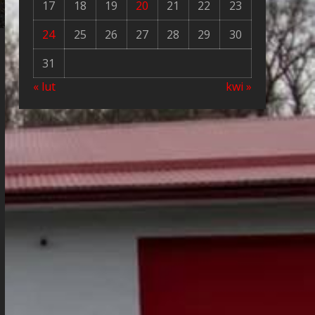
17
18
19
20
21
22
23
24
25
26
27
28
29
30
31
« lut
kwi »