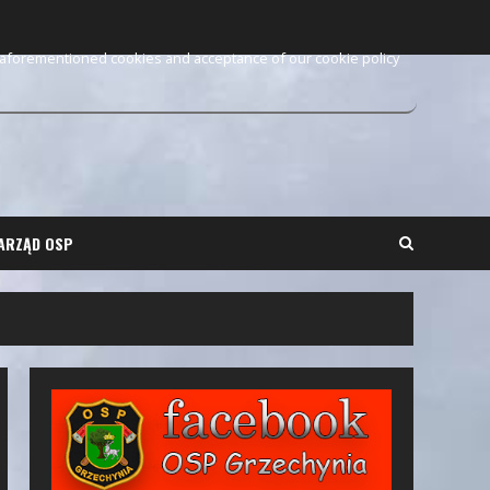
e aforementioned cookies and acceptance of our cookie policy
ARZĄD OSP