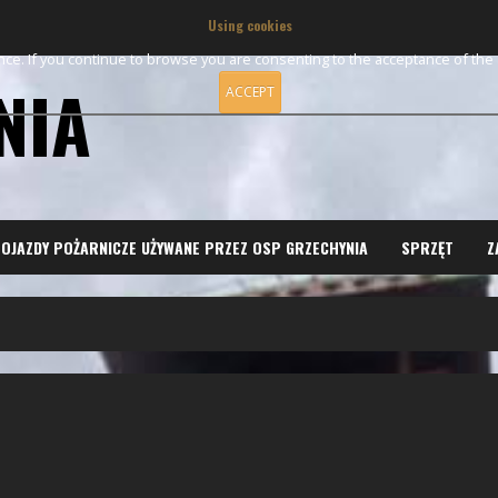
Using cookies
ence. If you continue to browse you are consenting to the acceptance of th
NIA
ACCEPT
OJAZDY POŻARNICZE UŻYWANE PRZEZ OSP GRZECHYNIA
SPRZĘT
Z