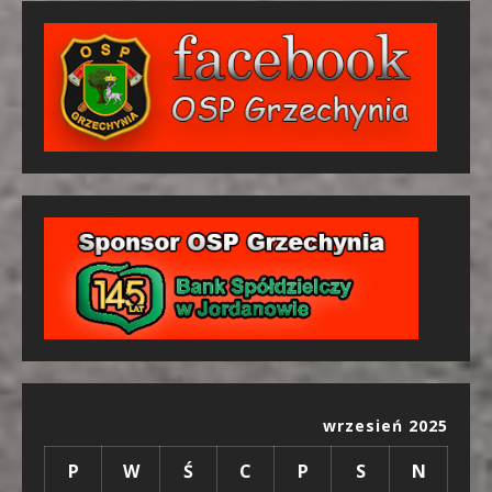
wrzesień 2025
P
W
Ś
C
P
S
N