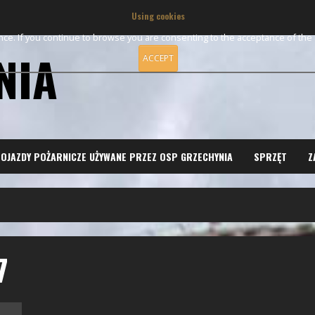
Using cookies
ence. If you continue to browse you are consenting to the acceptance of th
NIA
ACCEPT
OJAZDY POŻARNICZE UŻYWANE PRZEZ OSP GRZECHYNIA
SPRZĘT
Z
7