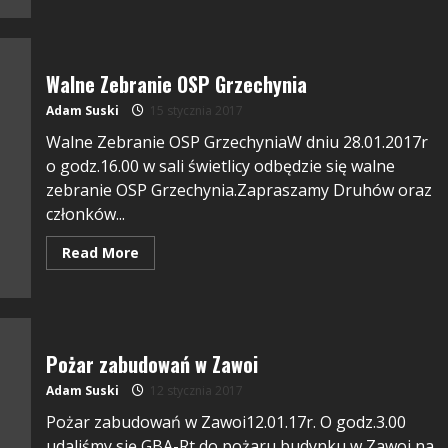
Walne Zebranie OSP Grzechynia
Adam Suski
15 stycznia 2017
Walne Zebranie OSP GrzechyniaW dniu 28.01.2017r
o godz.16.00 w sali świetlicy odbędzie się walne
zebranie OSP Grzechynia.Zapraszamy Druhów oraz
członków...
Read More
Pożar zabudowań w Zawoi
Adam Suski
12 stycznia 2017
Pożar zabudowań w Zawoi12.01.17r. O godz.3.00
udaliśmy się GBA-Rt do pożaru budynku w Zawoi na