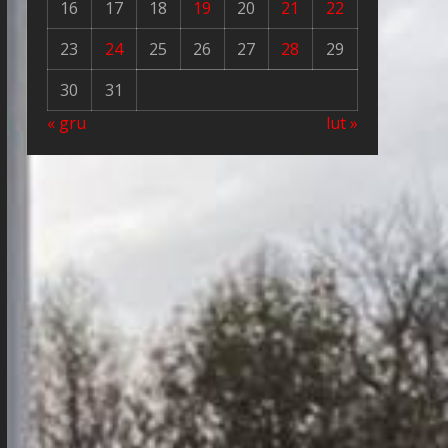
16
17
18
19
20
21
22
23
24
25
26
27
28
29
30
31
« gru
lut »