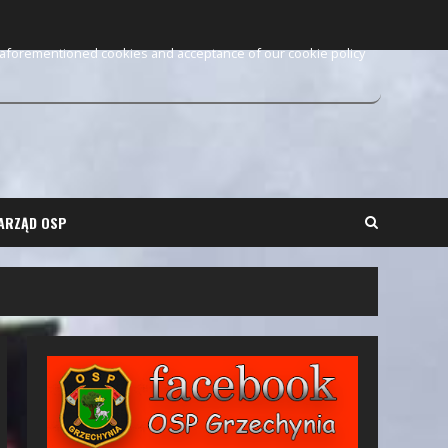
e aforementioned cookies and acceptance of our cookie policy
ARZĄD OSP