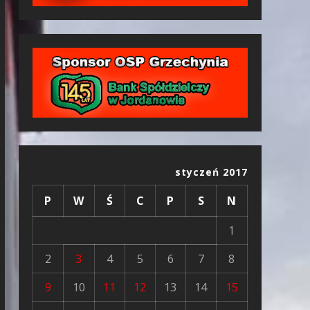
styczeń 2017
P
W
Ś
C
P
S
N
1
2
3
4
5
6
7
8
9
10
11
12
13
14
15