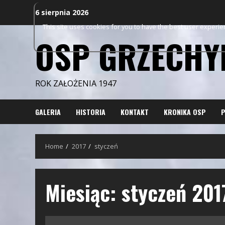
Skip
6 sierpnia 2026
to
This site uses cookies for you to have the best user experi
content
OSP GRZECHY
ROK ZAŁOŻENIA 1947
GALERIA
HISTORIA
KONTAKT
KRONIKA OSP
P
Home
2017
styczeń
Miesiąc:
styczeń 201