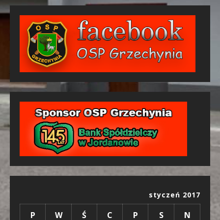
styczeń 2017
P
W
Ś
C
P
S
N