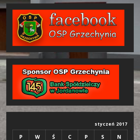
styczeń 2017
P
W
Ś
C
P
S
N